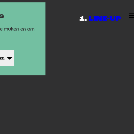
s
LINE-UP
 te maken en om
ren