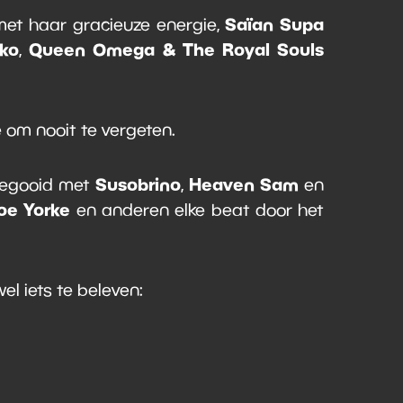
Saïan Supa
et haar gracieuze energie,
ko
Queen Omega & The Royal Souls
,
e om nooit te vergeten.
Susobrino
Heaven Sam
sgegooid met
,
en
oe Yorke
en anderen elke beat door het
el iets te beleven: