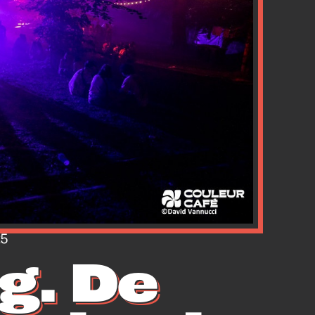
25
g. De