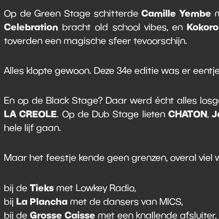
Camille Yembe
Op de Green Stage schitterde
m
Celebration
Kokoro
bracht old school vibes, en
toverden een magische sfeer tevoorschijn.
Alles klopte gewoon. Deze 34e editie was er eentj
En op de Black Stage? Daar werd écht alles lo
LA CREOLE
CHATON
J
. Op de Dub Stage lieten
,
hele lijf gaan.
Maar het feestje kende geen grenzen, overal viel w
Tieks
bij de
met Lowkey Radio,
La Plancha
bij
met de dansers van MICS,
Grosse Caisse
bij de
met een knallende afsluiter,