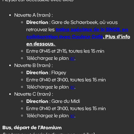
Navette A (tram) :
Direction
: Gare de Schaerbeek, où vous
trains spéciaux de la SNCB, en
retrouvez les
collaboration avec Couleur Café
. Plus d'info
en dessous.
Entre 0h45 et 2h15, toutes les 15 min
Téléchargez le plan
ici
.
Navette B (tram) :
Direction
: Flagey
Entre 0h40 et 3h00, toutes les 15 min
Téléchargez le plan
ici
.
Navette C (tram) :
Direction
: Gare du Midi
Entre 0h40 et 3h00, toutes les 15 min
Téléchargez le plan
ici
.
Bus, départ de l'Atomium