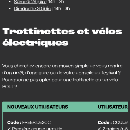
Samedi 29 juin
: 14h - 3h
Dimanche 30 juin
: 14h - 3h
Trottinettes et vélos
électriques
Vous cherchez encore un moyen simple de vous rendre
d'un arrêt, d'une gare ou de votre domicile au festival ?
Pourquoi ne pas opter pour une trottinette ou un vélo
BOLT ?
NOUVEAUX UTILISATEURS
UTILISATEUR
Code :
Code :
FREERIDE2CC
COULEU
✔ Première course gratuite
✔ 2 trajets à -5