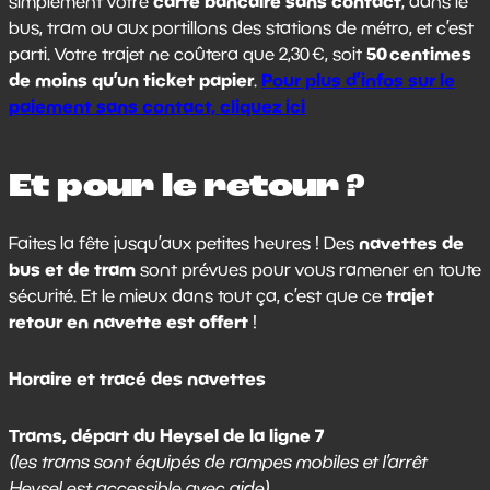
carte bancaire sans contact
simplement votre
, dans le
bus, tram ou aux portillons des stations de métro, et c’est
50 centimes
parti. Votre trajet ne coûtera que 2,30 €, soit
de moins qu’un ticket papier
Pour plus d’infos sur le
.
paiement sans contact, cliquez ici
Et pour le retour ?
navettes de
Faites la fête jusqu’aux petites heures ! Des
bus et de tram
sont prévues pour vous ramener en toute
trajet
sécurité. Et le mieux dans tout ça, c’est que ce
retour en navette est offert
!
Horaire et tracé des navettes
Trams, départ du Heysel de la ligne 7
(les trams sont équipés de rampes mobiles et l’arrêt
Heysel est accessible avec aide)